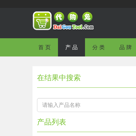
首 页
产 品
分 类
品 牌
在结果中搜索
产品列表