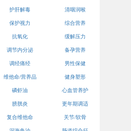
护肝解毒
清咽润喉
保护视力
综合营养
抗氧化
缓解压力
调节内分泌
备孕营养
调经痛经
男性保健
维他命/营养品
健身塑形
磷虾油
心血管养护
膀胱炎
更年期调适
复合维他命
关节/软骨
深海鱼油
肠道综合征