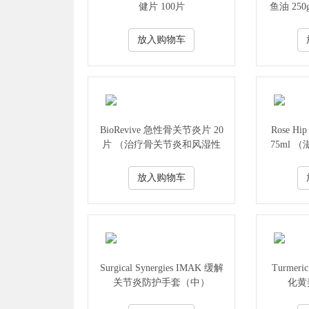
健片 100片
鱼油 25
肌
放入购物车
BioRevive 急性骨关节炎片 20
Rose H
片 （治疗骨关节炎和风湿性
75ml
疼痛、减轻关节僵硬/肿胀和
炎症）
放入购物车
Surgical Synergies IMAK 缓解
Turmer
关节炎防护手套（中）
化黄姜