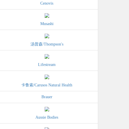
Cenovis
Musashi
汤普森/Thompson's
Lifestream
卡鲁索/Carusos Natural Health
Brauer
Aussie Bodies