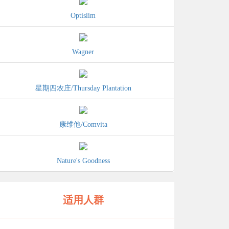
Optislim
Wagner
星期四农庄/Thursday Plantation
康维他/Comvita
Nature's Goodness
适用人群