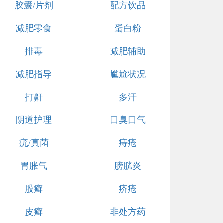
胶囊/片剂
配方饮品
减肥零食
蛋白粉
排毒
减肥辅助
减肥指导
尴尬状况
打鼾
多汗
阴道护理
口臭口气
疣/真菌
痔疮
胃胀气
膀胱炎
股癣
疥疮
皮癣
非处方药