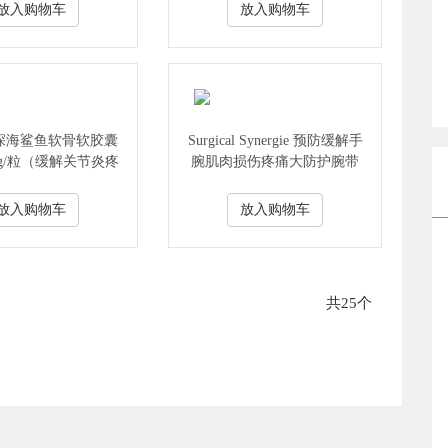
放入购物车
放入购物车
e 深海鲨鱼软骨软胶囊
Surgical Synergie 预防缓解手
0mg/粒（缓解关节炎疼
腕肌肉损伤疼痛大防护腕带
痛）
放入购物车
放入购物车
共25个