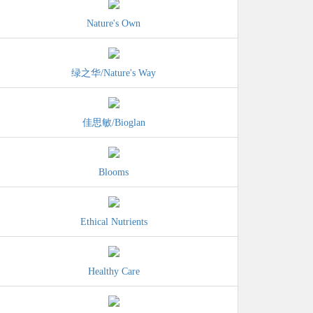
Nature's Own
绿之华/Nature's Way
佳思敏/Bioglan
Blooms
Ethical Nutrients
Healthy Care