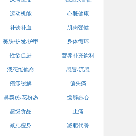
运动机能
心脏健康
补铁补血
肌肉强健
美肤/护发/护甲
身体循环
性欲促进
营养补充饮料
液态维他命
感冒/流感
疱疹缓解
偏头痛
鼻窦炎/花粉热
缓解恶心
超级食品
止痛
减肥瘦身
减肥代餐