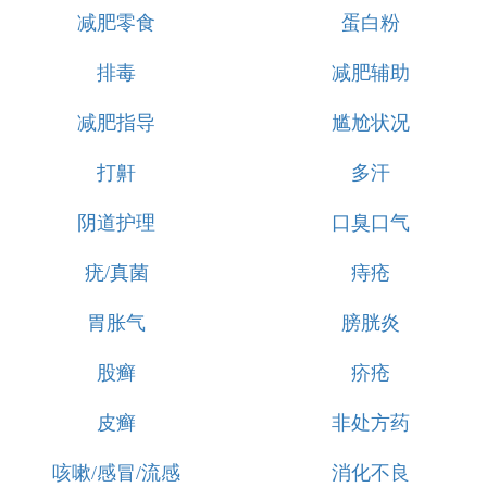
减肥零食
蛋白粉
排毒
减肥辅助
减肥指导
尴尬状况
打鼾
多汗
阴道护理
口臭口气
疣/真菌
痔疮
胃胀气
膀胱炎
股癣
疥疮
皮癣
非处方药
咳嗽/感冒/流感
消化不良