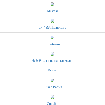
Musashi
汤普森/Thompson's
Lifestream
卡鲁索/Carusos Natural Health
Brauer
Aussie Bodies
Optislim