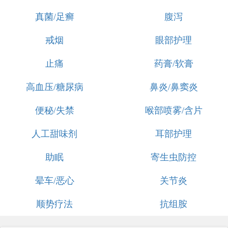
真菌/足癣
腹泻
戒烟
眼部护理
止痛
药膏/软膏
高血压/糖尿病
鼻炎/鼻窦炎
便秘/失禁
喉部喷雾/含片
人工甜味剂
耳部护理
助眠
寄生虫防控
晕车/恶心
关节炎
顺势疗法
抗组胺