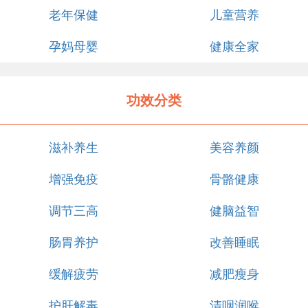
老年保健
儿童营养
孕妈母婴
健康全家
功效分类
滋补养生
美容养颜
增强免疫
骨骼健康
调节三高
健脑益智
肠胃养护
改善睡眠
缓解疲劳
减肥瘦身
护肝解毒
清咽润喉