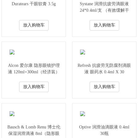
Duratears 干眼软膏 3.5g
Systane 润滑抗疲劳滴眼液
24*0.4ml/支 （有效缓解干
燥/红肿/灼热/刺痛/沙砾感或
异物感等症状）
放入购物车
放入购物车
Alcon 爱尔康 隐形眼镜护理
Refresh 抗疲劳无防腐剂滴眼
液 120ml+300ml（经济装）
液 眼药水 0.4ml X 30
放入购物车
放入购物车
Bausch & Lomb Renu 博士伦
Optive 润滑油滴眼液 0.4ml
保湿润滑滴液 8ml（隐形眼
30瓶