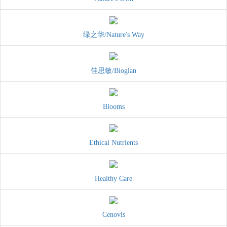
绿之华/Nature's Way
佳思敏/Bioglan
Blooms
Ethical Nutrients
Healthy Care
Cenovis