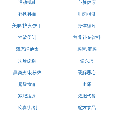
运动机能
心脏健康
补铁补血
肌肉强健
美肤/护发/护甲
身体循环
性欲促进
营养补充饮料
液态维他命
感冒/流感
疱疹缓解
偏头痛
鼻窦炎/花粉热
缓解恶心
超级食品
止痛
减肥瘦身
减肥代餐
胶囊/片剂
配方饮品