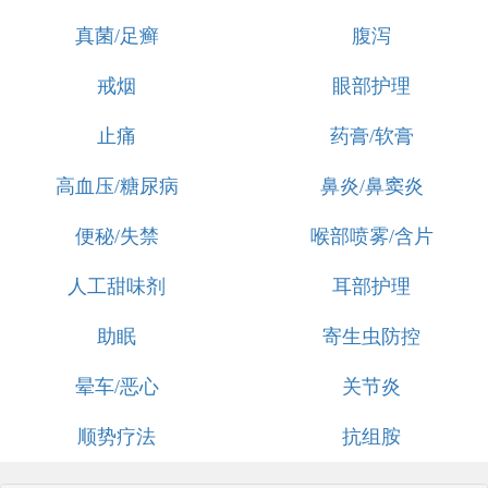
真菌/足癣
腹泻
戒烟
眼部护理
止痛
药膏/软膏
高血压/糖尿病
鼻炎/鼻窦炎
便秘/失禁
喉部喷雾/含片
人工甜味剂
耳部护理
助眠
寄生虫防控
晕车/恶心
关节炎
顺势疗法
抗组胺