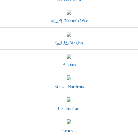
绿之华/Nature's Way
佳思敏/Bioglan
Blooms
Ethical Nutrients
Healthy Care
Cenovis