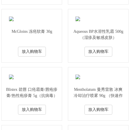
McGloins 冻疮软膏 30g
Aqueous BP水溶性乳霜 500g
（湿疹及敏感皮肤）
放入购物车
放入购物车
Blistex 碧唇 口疮霜膏/唇疱疹
Mentholatum 曼秀雷敦 冰爽
膏/热性疱疹膏 5g（抗病毒）
冷却治疗喷雾 90g （快速作
用缓解疼痛扭伤/拉伤/肌肉和
关节）
放入购物车
放入购物车