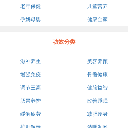
老年保健
儿童营养
孕妈母婴
健康全家
功效分类
滋补养生
美容养颜
增强免疫
骨骼健康
调节三高
健脑益智
肠胃养护
改善睡眠
缓解疲劳
减肥瘦身
护肝解毒
清咽润喉