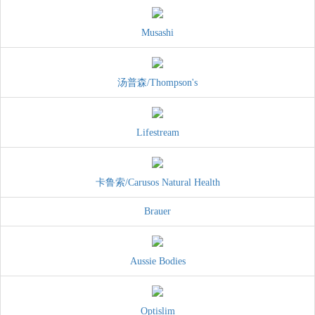
Musashi
汤普森/Thompson's
Lifestream
卡鲁索/Carusos Natural Health
Brauer
Aussie Bodies
Optislim