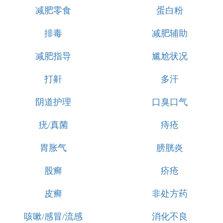
减肥零食
蛋白粉
排毒
减肥辅助
减肥指导
尴尬状况
打鼾
多汗
阴道护理
口臭口气
疣/真菌
痔疮
胃胀气
膀胱炎
股癣
疥疮
皮癣
非处方药
咳嗽/感冒/流感
消化不良