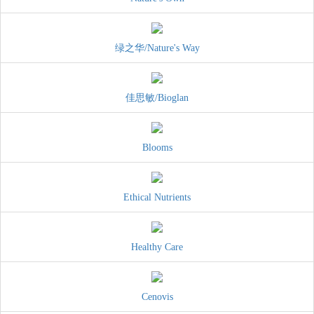
绿之华/Nature's Way
佳思敏/Bioglan
Blooms
Ethical Nutrients
Healthy Care
Cenovis