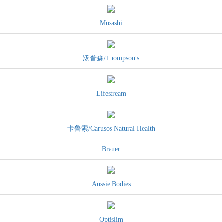
Musashi
汤普森/Thompson's
Lifestream
卡鲁索/Carusos Natural Health
Brauer
Aussie Bodies
Optislim