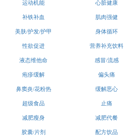
运动机能
心脏健康
补铁补血
肌肉强健
美肤/护发/护甲
身体循环
性欲促进
营养补充饮料
液态维他命
感冒/流感
疱疹缓解
偏头痛
鼻窦炎/花粉热
缓解恶心
超级食品
止痛
减肥瘦身
减肥代餐
胶囊/片剂
配方饮品