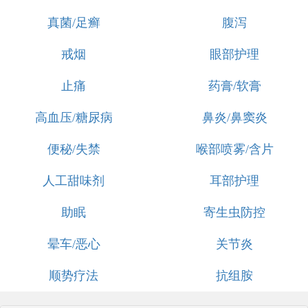
真菌/足癣
腹泻
戒烟
眼部护理
止痛
药膏/软膏
高血压/糖尿病
鼻炎/鼻窦炎
便秘/失禁
喉部喷雾/含片
人工甜味剂
耳部护理
助眠
寄生虫防控
晕车/恶心
关节炎
顺势疗法
抗组胺