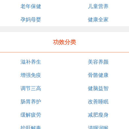
老年保健
儿童营养
孕妈母婴
健康全家
功效分类
滋补养生
美容养颜
增强免疫
骨骼健康
调节三高
健脑益智
肠胃养护
改善睡眠
缓解疲劳
减肥瘦身
护肝解毒
清咽润喉