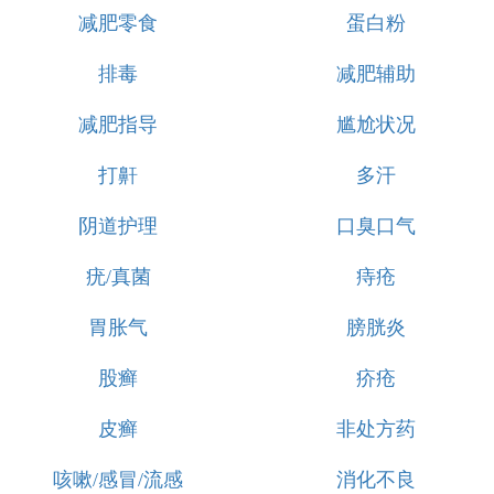
减肥零食
蛋白粉
排毒
减肥辅助
减肥指导
尴尬状况
打鼾
多汗
阴道护理
口臭口气
疣/真菌
痔疮
胃胀气
膀胱炎
股癣
疥疮
皮癣
非处方药
咳嗽/感冒/流感
消化不良