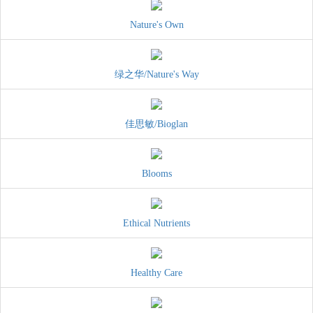
Nature's Own
绿之华/Nature's Way
佳思敏/Bioglan
Blooms
Ethical Nutrients
Healthy Care