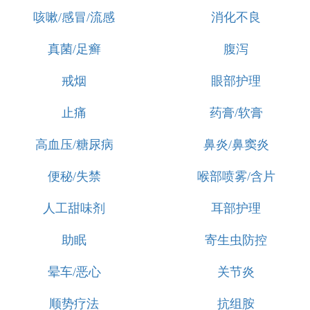
咳嗽/感冒/流感
消化不良
真菌/足癣
腹泻
戒烟
眼部护理
止痛
药膏/软膏
高血压/糖尿病
鼻炎/鼻窦炎
便秘/失禁
喉部喷雾/含片
人工甜味剂
耳部护理
助眠
寄生虫防控
晕车/恶心
关节炎
顺势疗法
抗组胺