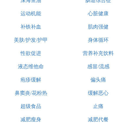
深海鱼油
肠道综合征
运动机能
心脏健康
补铁补血
肌肉强健
美肤/护发/护甲
身体循环
性欲促进
营养补充饮料
液态维他命
感冒/流感
疱疹缓解
偏头痛
鼻窦炎/花粉热
缓解恶心
超级食品
止痛
减肥瘦身
减肥代餐