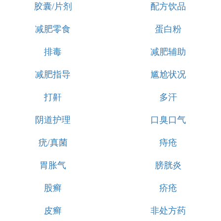
胶囊/片剂
配方饮品
减肥零食
蛋白粉
排毒
减肥辅助
减肥指导
尴尬状况
打鼾
多汗
阴道护理
口臭口气
疣/真菌
痔疮
胃胀气
膀胱炎
股癣
疥疮
皮癣
非处方药