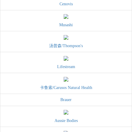
Cenovis
Musashi
汤普森/Thompson's
Lifestream
卡鲁索/Carusos Natural Health
Brauer
Aussie Bodies