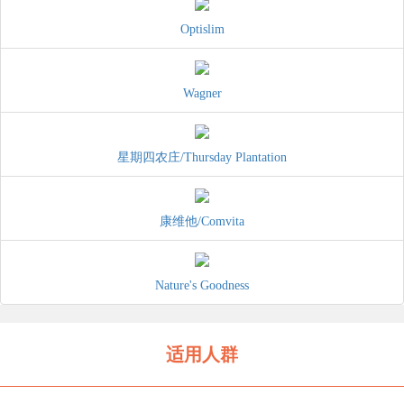
Optislim
Wagner
星期四农庄/Thursday Plantation
康维他/Comvita
Nature's Goodness
适用人群