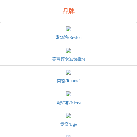
品牌
露华浓/Revlon
美宝莲/Maybelline
芮谜/Rimmel
妮维雅/Nivea
意高/Ego