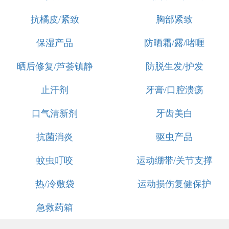
抗橘皮/紧致
胸部紧致
保湿产品
防晒霜/露/啫喱
晒后修复/芦荟镇静
防脱生发/护发
止汗剂
牙膏/口腔溃疡
口气清新剂
牙齿美白
抗菌消炎
驱虫产品
蚊虫叮咬
运动绷带/关节支撑
热/冷敷袋
运动损伤复健保护
急救药箱