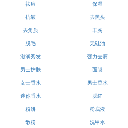
祛痘
保湿
抗皱
去黑头
去角质
丰胸
脱毛
无硅油
滋润秀发
强力去屑
男士护肤
面膜
女士香水
男士香水
迷你香水
腮红
粉饼
粉底液
散粉
洗甲水