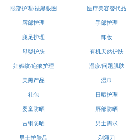
眼部护理/祛黑眼圈
医疗美容替代品
唇部护理
手部护理
腿足护理
卸妆
母婴护肤
有机天然护肤
妊娠纹/疤痕护理
湿疹/问题肌肤
美黑产品
湿巾
礼包
日晒护理
婴童防晒
唇部防晒
古铜防晒
男士需求
男士护肤品
剃须刀