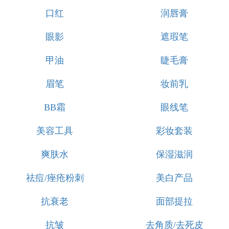
口红
润唇膏
眼影
遮瑕笔
甲油
睫毛膏
眉笔
妆前乳
BB霜
眼线笔
美容工具
彩妆套装
爽肤水
保湿滋润
祛痘/痤疮粉刺
美白产品
抗衰老
面部提拉
抗皱
去角质/去死皮