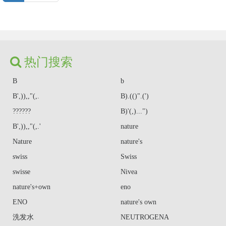
热门搜索
B
b
B',)),,"(,.
B).(()".(')
??????
B)'(,)...")
B',)),,"(,.'
nature
Nature
nature's
swiss
Swiss
swisse
Nivea
nature's+own
eno
ENO
nature's own
洗发水
NEUTROGENA